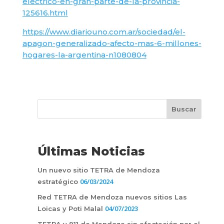
electrico-en-gran-parte-de-la-provincia-
125616.html
https://www.diariouno.com.ar/sociedad/el-
apagon-generalizado-afecto-mas-6-millones-
hogares-la-argentina-n1080804
Últimas Noticias
Un nuevo sitio TETRA de Mendoza
06/03/2024
estratégico
Red TETRA de Mendoza nuevos sitios Las
04/07/2023
Loicas y Poti Malal
TETRA y 911 de Mendoza sin afectación por el